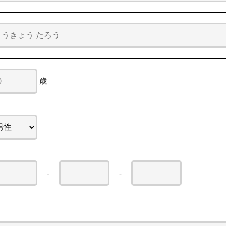
歳
-
-