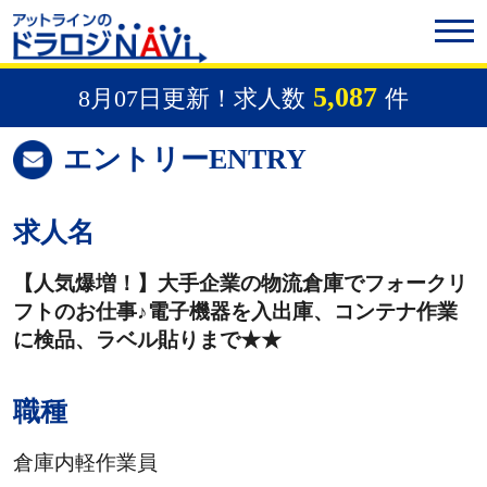
5,087
8月07日更新！求人数
件
エントリー
ENTRY
求人名
【人気爆増！】大手企業の物流倉庫でフォークリ
フトのお仕事♪電子機器を入出庫、コンテナ作業
に検品、ラベル貼りまで★★
職種
倉庫内軽作業員