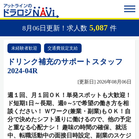
5,087
8月06日更新！求人数
件
未経験者歓迎
交通費規定支給
ドリンク補充のサポートスタッフ
2024-04R
[更新日] 2026年08月06日
週１回、月１回ＯＫ！単発スポットも大歓迎！
ド短期1日～長期、週0～5で希望の働き方を相
談ください！ Ｗワーク(兼業・副業)もＯＫ！自
分で決めたシフト通りに働けるので、他の予定
と重なる心配ナシ！ 趣味の時間の確保、就活
中、転職活動中の面接日時設定、副業のスケジ