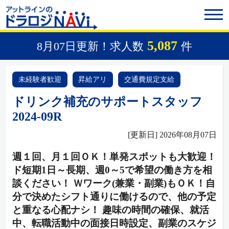
5,087
8月07日更新！求人数
件
未経験者歓迎
昇給アリ
交通費規定支給
ドリンク補充のサポートスタッフ
2024-09R
[更新日] 2026年08月07日
週１回、月１回ＯＫ！単発スポットも大歓迎！
ド短期1日～長期、週0～5で希望の働き方を相
談ください！ Ｗワーク(兼業・副業)もＯＫ！自
分で決めたシフト通りに働けるので、他の予定
と重なる心配ナシ！ 趣味の時間の確保、就活
中、転職活動中の面接日時設定、副業のスケジ