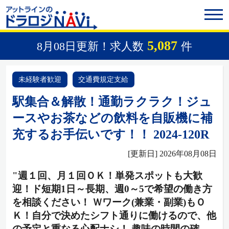
5,087
8月08日更新！求人数
件
未経験者歓迎
交通費規定支給
駅集合＆解散！通勤ラクラク！ジュ
ースやお茶などの飲料を自販機に補
充するお手伝いです！！ 2024-120R
[更新日] 2026年08月08日
"週１回、月１回ＯＫ！単発スポットも大歓
迎！ド短期1日～長期、週0～5で希望の働き方
を相談ください！ Ｗワーク(兼業・副業)もＯ
Ｋ！自分で決めたシフト通りに働けるので、他
の予定と重なる心配ナシ！ 趣味の時間の確