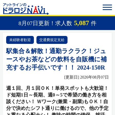
5,087
8月07日更新！求人数
件
未経験者歓迎
交通費規定支給
駅集合＆解散！通勤ラクラク！ジュ
ースやお茶などの飲料を自販機に補
充するお手伝いです！！ 2024-150R
[更新日] 2026年08月07日
週１回、月１回ＯＫ！単発スポットも大歓迎！
ド短期1日～長期、週0～5で希望の働き方を相
談ください！ Ｗワーク(兼業・副業)もＯＫ！自
分で決めたシフト通りに働けるので、他の予定
と重なる心配ナシ！ 趣味の時間の確保、就活