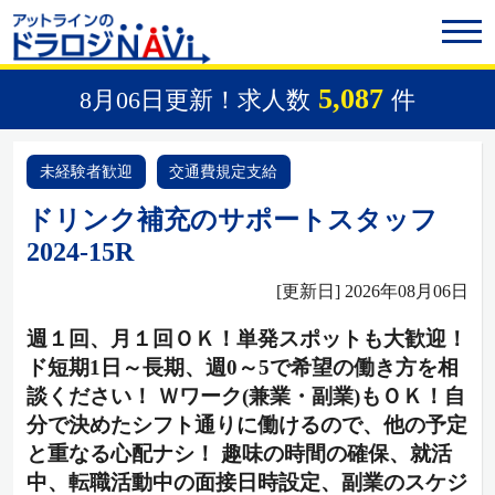
5,087
8月06日更新！求人数
件
未経験者歓迎
交通費規定支給
ドリンク補充のサポートスタッフ
2024-15R
[更新日] 2026年08月06日
週１回、月１回ＯＫ！単発スポットも大歓迎！
ド短期1日～長期、週0～5で希望の働き方を相
談ください！ Ｗワーク(兼業・副業)もＯＫ！自
分で決めたシフト通りに働けるので、他の予定
と重なる心配ナシ！ 趣味の時間の確保、就活
中、転職活動中の面接日時設定、副業のスケジ