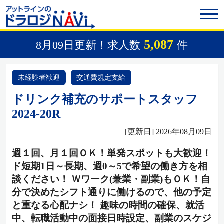
5,087
8月09日更新！求人数
件
未経験者歓迎
交通費規定支給
ドリンク補充のサポートスタッフ
2024-20R
[更新日] 2026年08月09日
週１回、月１回ＯＫ！単発スポットも大歓迎！
ド短期1日～長期、週0～5で希望の働き方を相
談ください！ Ｗワーク(兼業・副業)もＯＫ！自
分で決めたシフト通りに働けるので、他の予定
と重なる心配ナシ！ 趣味の時間の確保、就活
中、転職活動中の面接日時設定、副業のスケジ