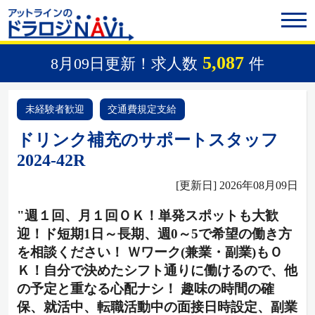
5,087
8月09日更新！求人数
件
未経験者歓迎
交通費規定支給
ドリンク補充のサポートスタッフ
2024-42R
[更新日] 2026年08月09日
"週１回、月１回ＯＫ！単発スポットも大歓
迎！ド短期1日～長期、週0～5で希望の働き方
を相談ください！ Ｗワーク(兼業・副業)もＯ
Ｋ！自分で決めたシフト通りに働けるので、他
の予定と重なる心配ナシ！ 趣味の時間の確
保、就活中、転職活動中の面接日時設定、副業