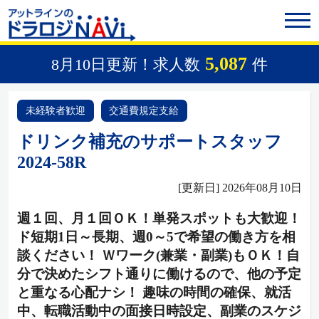
5,087
8月10日更新！求人数
件
未経験者歓迎
交通費規定支給
ドリンク補充のサポートスタッフ
2024-58R
[更新日] 2026年08月10日
週１回、月１回ＯＫ！単発スポットも大歓迎！
ド短期1日～長期、週0～5で希望の働き方を相
談ください！ Ｗワーク(兼業・副業)もＯＫ！自
分で決めたシフト通りに働けるので、他の予定
と重なる心配ナシ！ 趣味の時間の確保、就活
中、転職活動中の面接日時設定、副業のスケジ