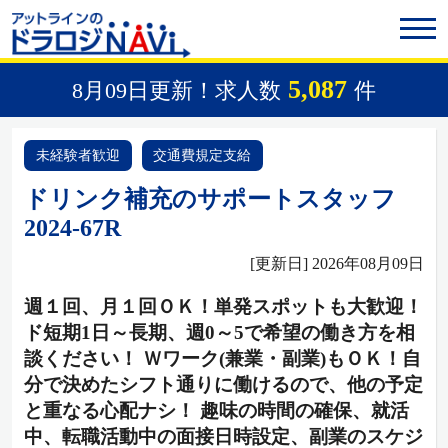
5,087
8月09日更新！求人数
件
未経験者歓迎
交通費規定支給
ドリンク補充のサポートスタッフ
2024-67R
[更新日] 2026年08月09日
週１回、月１回ＯＫ！単発スポットも大歓迎！
ド短期1日～長期、週0～5で希望の働き方を相
談ください！ Ｗワーク(兼業・副業)もＯＫ！自
分で決めたシフト通りに働けるので、他の予定
と重なる心配ナシ！ 趣味の時間の確保、就活
中、転職活動中の面接日時設定、副業のスケジ