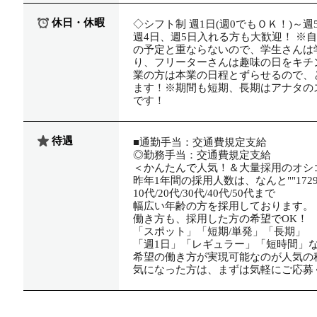
休日・休暇
◇シフト制 週1日(週0でもＯＫ！)～
週4日、週5日入れる方も大歓迎！ ※
の予定と重ならないので、学生さんは
り、フリーターさんは趣味の日をキチ
業の方は本業の日程とずらせるので、
ます！※期間も短期、長期はアナタの
です！
待遇
■通勤手当：交通費規定支給
◎勤務手当：交通費規定支給
＜かんたんで人気！＆大量採用のオシ
昨年1年間の採用人数は、なんと""1729
10代/20代/30代/40代/50代まで
幅広い年齢の方を採用しております。
働き方も、採用した方の希望でOK！
「スポット」「短期/単発」「長期」
「週1日」「レギュラー」「短時間」
希望の働き方が実現可能なのが人気の
気になった方は、まずは気軽にご応募