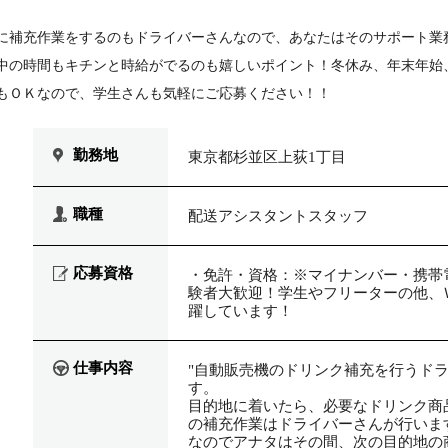
に補充作業をするのもドライバーさんなので、あなたはそのサポート業
中の時間もキチンと時給がでるのも嬉しいポイント！冬休み、年末年始
もＯＫなので、学生さんも気軽にご応募ください！！
勤務地
東京都杉並区上荻1丁目
職種
配送アシスタントスタッフ
応募資格
・免許・資格：※マイナンバー・携帯
験者大歓迎！学生やフリーターの他、Ｗ
躍しています！
仕事内容
"自動販売機のドリンク補充を行うド
す。
目的地に着いたら、必要なドリンク商
の補充作業はドライバーさんが行いま
なのでアナタはその間、次の目的地の