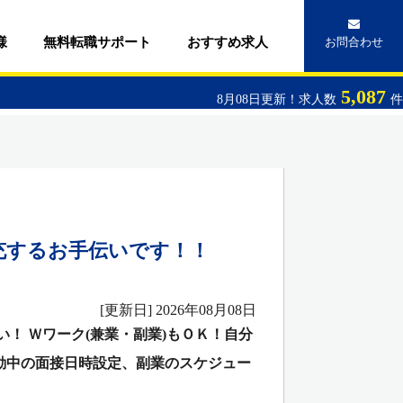
様
無料転職サポート
おすすめ求人
お問合わせ
5,087
8月08日更新！求人数
件
充するお手伝いです！！
[更新日] 2026年08月08日
！ Ｗワーク(兼業・副業)もＯＫ！自分
動中の面接日時設定、副業のスケジュー