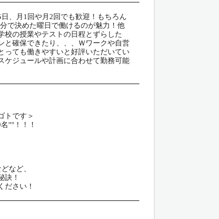
週5日、月1回や月2回でも歓迎！もちろん
自分で決めた曜日で働けるのが魅力！他
学校の授業やテストの日程とずらした
ンと確保できたり、、、Ｗワークや自営
とっても働きやすいと好評いただいてい
スケジュールや計画に合わせて勤務可能
ゴトです＞
名""！！！
などなど、
秘訣！
ください！