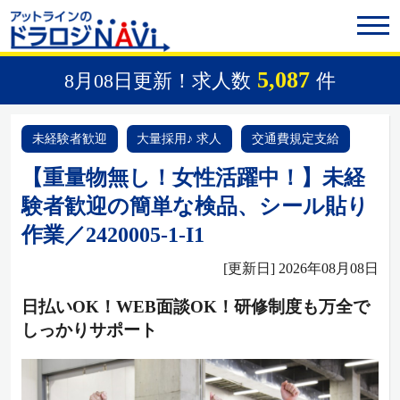
5,087
8月08日更新！求人数
件
未経験者歓迎
大量採用♪ 求人
交通費規定支給
【重量物無し！女性活躍中！】未経
験者歓迎の簡単な検品、シール貼り
作業／2420005-1-I1
[更新日] 2026年08月08日
日払いOK！WEB面談OK！研修制度も万全で
しっかりサポート