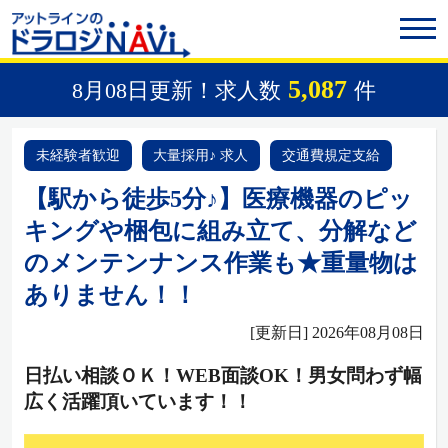
5,087
8月08日更新！求人数
件
未経験者歓迎
大量採用♪ 求人
交通費規定支給
【駅から徒歩5分♪】医療機器のピッ
キングや梱包に組み立て、分解など
のメンテンナンス作業も★重量物は
ありません！！
[更新日] 2026年08月08日
日払い相談ＯＫ！WEB面談OK！男女問わず幅
広く活躍頂いています！！