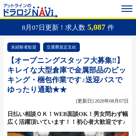
5,087
8月07日更新！求人数
件
未経験者歓迎
交通費規定支給
【オープニングスタッフ大募集‼】
キレイな大型倉庫で金属部品のピッ
キング・梱包作業です♪送迎バスで
ゆったり通勤★★
[更新日] 2026年08月07日
日払い相談ＯＫ！WEB面談OK！男女問わず幅
広く活躍頂いています！！初心者大歓迎です♪