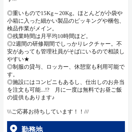
◎重いもので15Kg～20Kg。ほとんどが小袋や
小箱に入った細かい製品のピッキングや梱包、
検品作業がメイン。
◎残業時間は月平均10時間ほど。
◎2週間の研修期間でしっかりレクチャー。不
安があっても管理社員がそばにいるので相談し
やすい★
◎制服の貸与、ロッカー、休憩室も利用可能で
す。
◎施設にはコンビニもあるし、仕出しのお弁当
を注文も可能...!? 月に一度は無料でお昼ご飯
の提供もあります♪
\\\ご応募お待ちしています！！///
勤務地