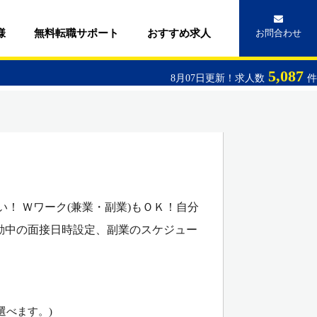
様
無料転職サポート
おすすめ求人
お問合わせ
5,087
8月07日更新！求人数
件
！ Ｗワーク(兼業・副業)もＯＫ！自分
動中の面接日時設定、副業のスケジュー
選べます。)