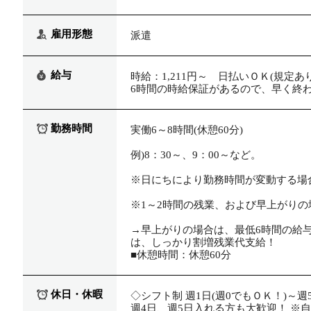
雇用形態
派遣
給与
時給：1,211円～ 日払いＯＫ(規定あり
6時間の時給保証があるので、早く終わ
勤務時間
実働6～8時間(休憩60分)
例)8：30～、9：00～など。
※日にちにより勤務時間が変動する場
※1～2時間の残業、および早上がり
→早上がりの場合は、最低6時間の給
は、しっかり割増残業代支給！
■休憩時間：休憩60分
休日・休暇
◇シフト制 週1日(週0でもＯＫ！)～
週4日、週5日入れる方も大歓迎！ ※