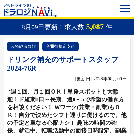
5,087
8月09日更新！求人数
件
未経験者歓迎
交通費規定支給
ドリンク補充のサポートスタッフ
2024-76R
[更新日] 2026年08月09日
"週１回、月１回ＯＫ！単発スポットも大歓
迎！ド短期1日～長期、週0～5で希望の働き方
を相談ください！ Ｗワーク(兼業・副業)もＯ
Ｋ！自分で決めたシフト通りに働けるので、他
の予定と重なる心配ナシ！ 趣味の時間の確
保、就活中、転職活動中の面接日時設定、副業