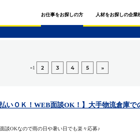
お仕事をお探しの方
人材をお探しの企業
«
1
2
3
4
5
»
♪日払いＯＫ！WEB面談OK！】大手物流倉庫
EB面談OKなので雨の日や暑い日でも楽々応募♪