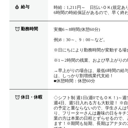
給与
時給：1,211円～ 日払いＯＫ(規定あり
6時間の時給保証があるので、早く終わ
勤務時間
実働6～8時間(休憩60分)
例)8：30～、9：00～など。
※日にちにより勤務時間が変動する場
※1～2時間の残業、および早上がり
→早上がりの場合は、最低6時間の給
は、しっかり割増残業代支給！
■休憩時間：休憩60分
休日・休暇
◇シフト制 週1日(週0でもＯＫ！)～
週4日、週5日入れる方も大歓迎！ ※
の予定と重ならないので、学生さんは
り、フリーターさんは趣味の日をキチ
業の方は本業の日程とずらせるので、
ます！※期間も短期、長期はアナタの