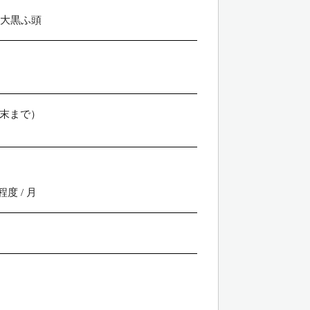
大黒ふ頭
月末まで）
度 / 月